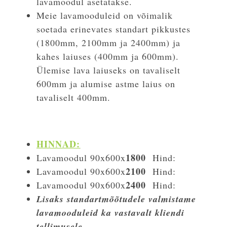
lavamoodul asetatakse.
Meie lavamooduleid on võimalik
soetada erinevates standart pikkustes
(1800mm, 2100mm ja 2400mm) ja
kahes laiuses (400mm ja 600mm).
Ülemise lava laiuseks on tavaliselt
600mm ja alumise astme laius on
tavaliselt 400mm.
HINNAD:
1800
Lavamoodul 90x600x
Hind:
2100
Lavamoodul 90x600x
Hind:
2400
Lavamoodul 90x600x
Hind:
Lisaks standartmõõtudele valmistame
lavamooduleid ka vastavalt kliendi
tellimusele