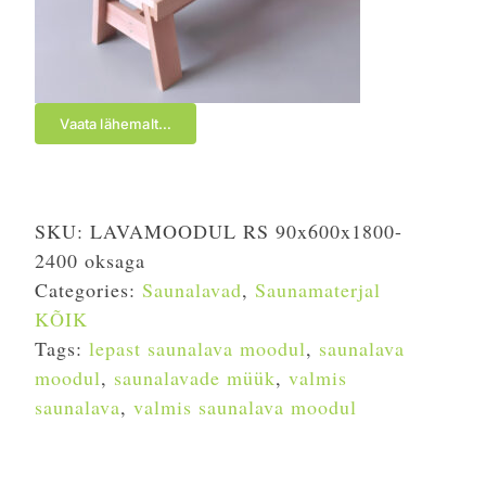
Vaata lähemalt…
SKU:
LAVAMOODUL RS 90x600x1800-
2400 oksaga
Categories:
Saunalavad
,
Saunamaterjal
KÕIK
Tags:
lepast saunalava moodul
,
saunalava
moodul
,
saunalavade müük
,
valmis
saunalava
,
valmis saunalava moodul