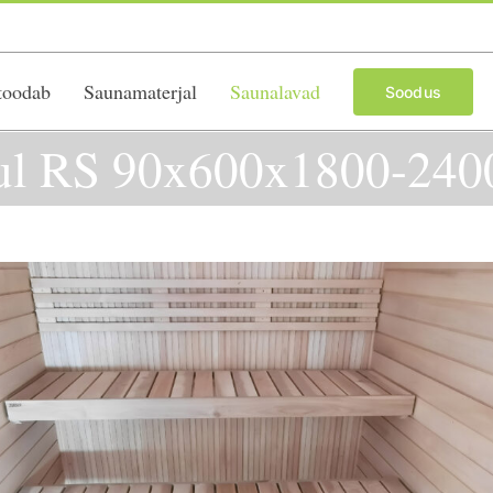
toodab
Saunamaterjal
Saunalavad
Soodus
l RS 90x600x1800-2400