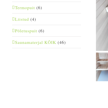
Termopuit
(6)
Liistud
(4)
Põletuspuit
(6)
Saunamaterjal KÕIK
(46)