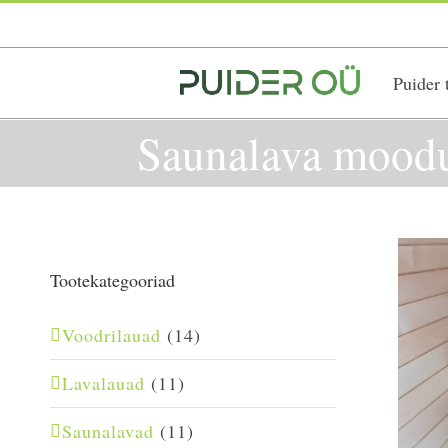
Skip
to
content
Puider 
Saunalava moodu
Tootekategooriad
Voodrilauad
(14)
Lavalauad
(11)
Saunalavad
(11)