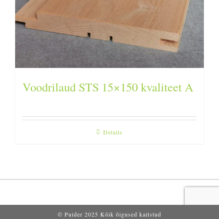
Voodrilaud STS 15×150 kvaliteet A
Details
© Puider 2025 Kõik õigused kaitstud