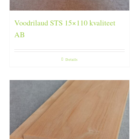
Voodrilaud STS 15×110 kvaliteet
AB
Details