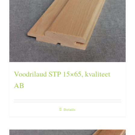
Voodrilaud STP 15×65, kvaliteet
AB
Details