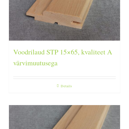
Voodrilaud STP 15×65, kvaliteet A
värvimuutusega
Details