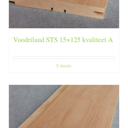
Voodrilaud STS 15×125 kvaliteet A
Details